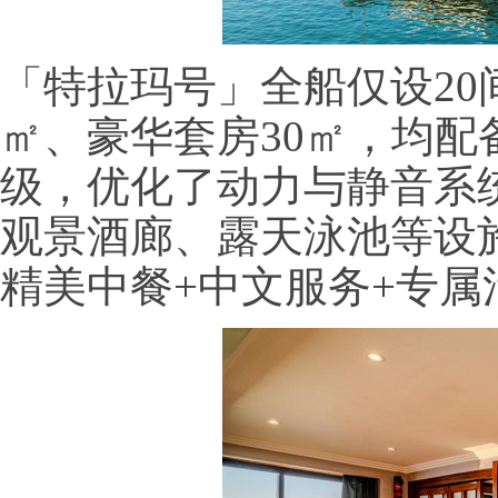
「特拉玛号」全船仅设20
㎡、豪华套房30㎡，均
级，优化了动力与静音系
观景酒廊、露天泳池等设施
精美中餐+中文服务+专