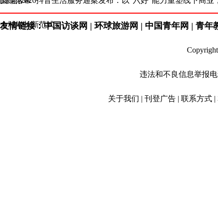
圆满落幕
[综合[2026抖音生活服务通案发布：以“六好”能力重塑线下商业
全域增长新范式
友情链接：中国访谈网 | 环球旅游网 | 中国青年网 | 青年教育
Copyri
违法和不良信息举报电话：01
关于我们 | 刊登广告 | 联系方式 