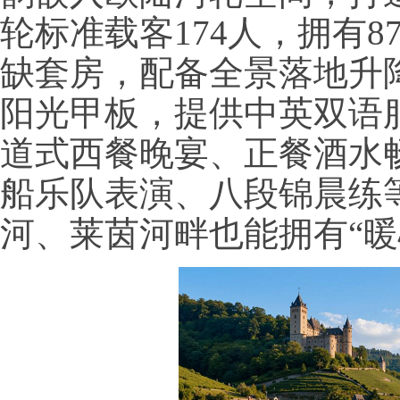
轮标准载客174人，拥有8
缺套房，配备全景落地升
阳光甲板，提供中英双语
道式西餐晚宴、正餐酒水
船乐队表演、八段锦晨练
河、莱茵河畔也能拥有“暖