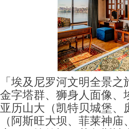
「埃及尼罗河文明全景之
金字塔群、狮身人面像、
亚历山大（凯特贝城堡、
（阿斯旺大坝、菲莱神庙