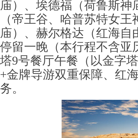
庙）、埃德福（荷鲁斯神
（帝王谷、哈普苏特女王
庙）、赫尔格达（红海自
停留一晚（本行程不含亚
塔9号餐厅午餐（以金字
+金牌导游双重保障、红海连
务。