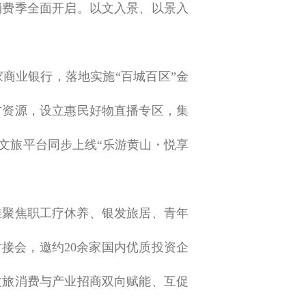
消费季全面开启。以文入景、以景入
家商业银行，落地实施“百城百区”金
方资源，设立惠民好物直播专区，集
文旅平台同步上线“乐游黄山・悦享
准聚焦职工疗休养、银发旅居、青年
接会，邀约20余家国内优质投资企
文旅消费与产业招商双向赋能、互促